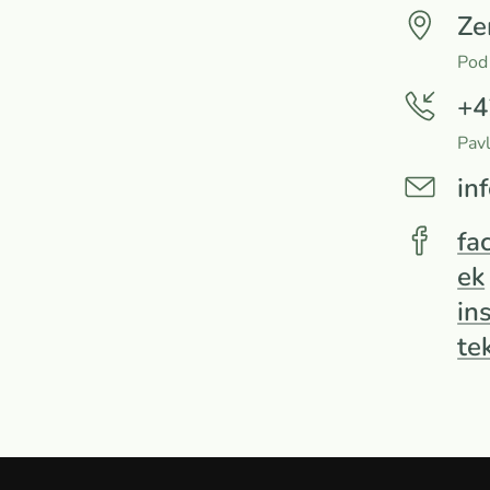
Ze
Pod
+4
Pav
in
fa
ek
in
te