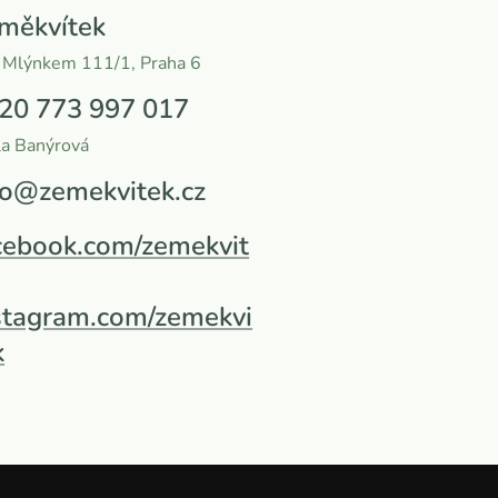
měkvítek
 Mlýnkem 111/1, Praha 6
20 773 997 017
la Banýrová
fo@zemekvitek.cz
cebook.com/zemekvit
stagram.com/zemekvi
k